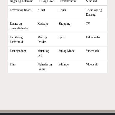
Bøger og Litteratur
Hus og Have
Privatøkonomi
Sundhed
Erhverv og finans
Kunst
Rejser
Teknologi og
Datalogi
Events og
Kæledyr
Shopping
TV
Seværdigheder
Familie og
Mad og
Sport
Uddannelse
Parforhold
Drikke
Fast ejendom
Musik og
Stil og Mode
Videnskab
Lyd
Film
Nyheder og
Stillinger
Videospil
Politik