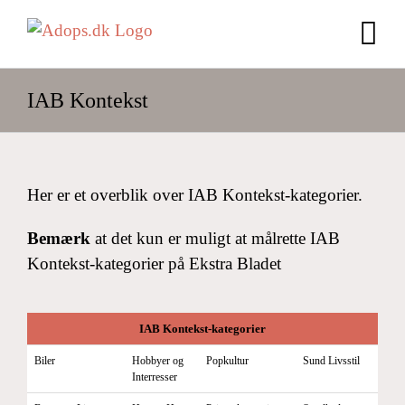
Skip
to
content
IAB Kontekst
Her er et overblik over IAB Kontekst-kategorier.
Bemærk
at det kun er muligt at målrette IAB
Kontekst-kategorier på Ekstra Bladet
IAB Kontekst-kategorier
Biler
Hobbyer og
Popkultur
Sund Livsstil
Interresser